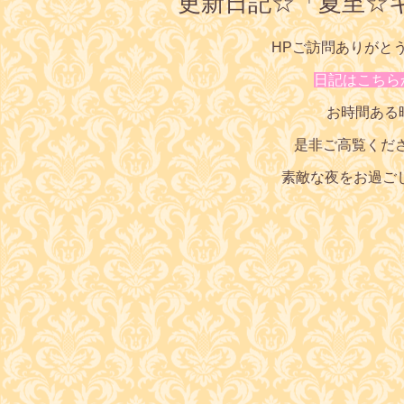
更新日記☆「夏至☆
HPご訪問ありがと
日記はこちら
お時間ある
是非ご高覧くだ
素敵な夜をお過ご