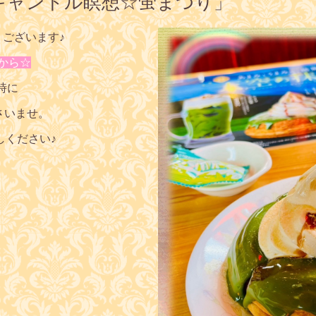
キャンドル瞑想☆蛍まつり」
うございます♪
から☆
時に
さいませ。
しください♪