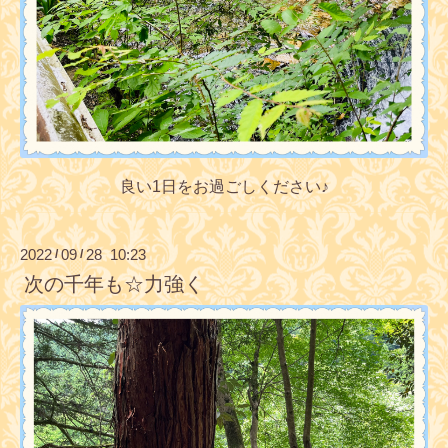
良い1日をお過ごしください♪
2022
09
28 10:23
/
/
次の千年も☆力強く