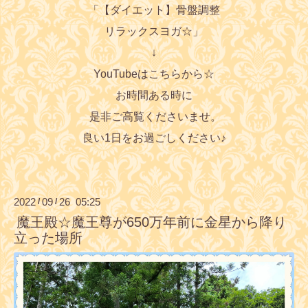
「【ダイエット】骨盤調整
リラックスヨガ
☆
」
↓
YouTubeはこちらから☆
お時間ある時に
是非ご高覧くださいませ。
良い1日をお過ごしください♪
2022
09
26 05:25
/
/
魔王殿☆魔王尊が650万年前に金星から降り
立った場所