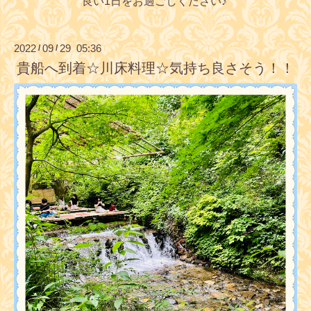
良い1日をお過ごしください♪
2022
09
29 05:36
/
/
貴船へ到着☆川床料理☆気持ち良さそう！！