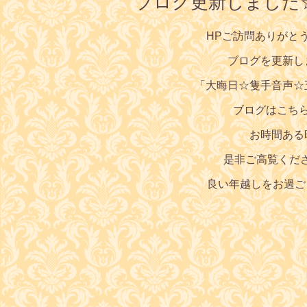
ブログ更新しました
HPご訪問ありがと
ブログを更新し
「大晦日☆隻手音声☆
ブログはこち
お時間ある
是非ご高覧くだ
良い年越しをお過ご