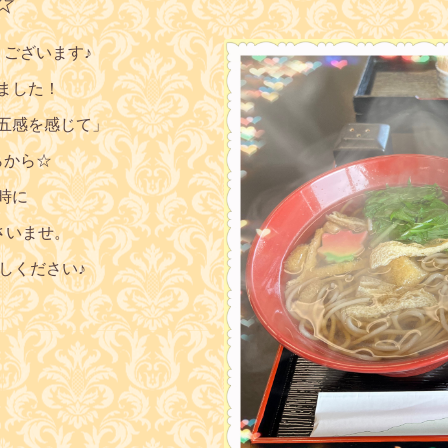
☆
うございます♪
ました！
五感を感じて
」
らから☆
時に
さいませ。
しください♪