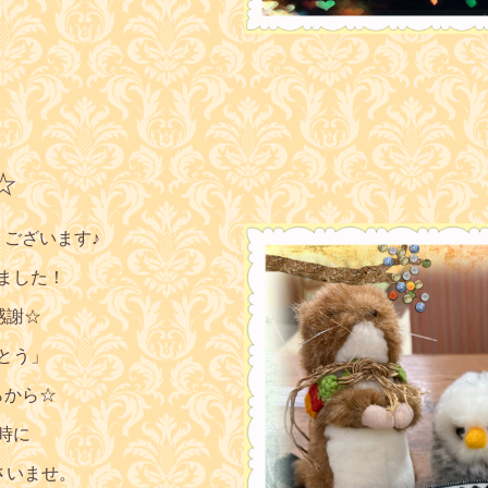
☆
うございます♪
ました！
感謝☆
とう」
らから☆
時に
さいませ。