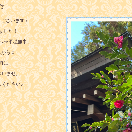
☆
うございます♪
ました！
へ☆平穏無事
」
らから☆
時に
さいませ。
しください♪