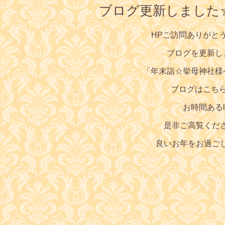
ブログ更新しました
HPご訪問ありがと
ブログを更新し
「年末詣☆挙母神社様
ブログはこち
お時間ある
是非ご高覧くだ
良いお年をお過ご