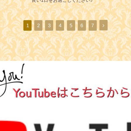
良い1日をお過ごしください♪
1
2
3
4
5
6
7