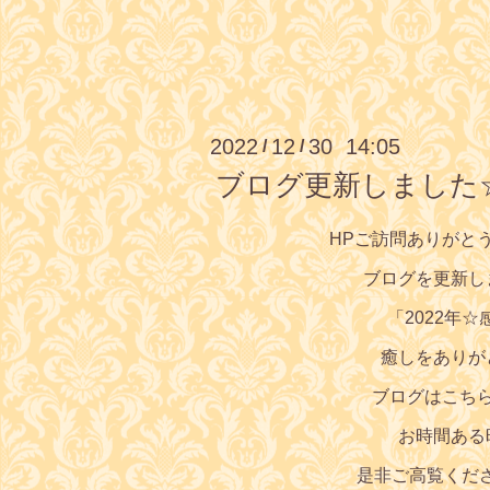
2022
12
30 14:05
/
/
ブログ更新しました
HPご訪問ありがと
ブログを更新し
「2022年☆
癒しをありが
ブログはこち
お時間ある
是非ご高覧くだ