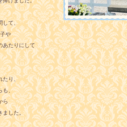
を捧げました。
問して、
様子や
のあたりにして
れたり、
らも、
から
きました。