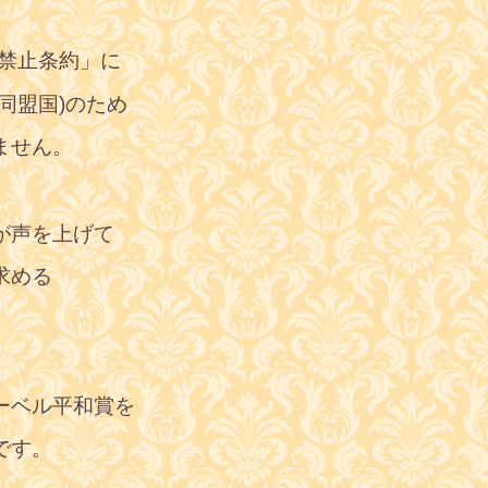
器禁止条約」に
同盟国)のため
ません。
が声を上げて
求める
ーベル平和賞を
です。