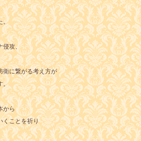
、
た。
ナ侵攻、
防衛に繋がる考え方が
す。
本から
いくことを祈り