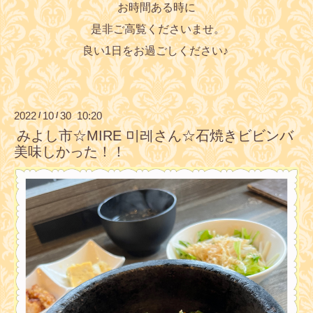
お時間ある時に
是非ご高覧くださいませ。
良い1日をお過ごしください♪
2022
10
30 10:20
/
/
みよし市☆MIRE 미레さん☆石焼きビビンバ
美味しかった！！