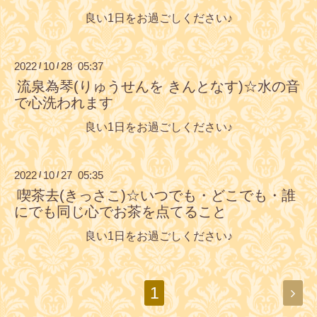
良い1日をお過ごしください♪
2022
10
28 05:37
/
/
流泉為琴(りゅうせんを きんとなす)☆水の音
で心洗われます
良い1日をお過ごしください♪
2022
10
27 05:35
/
/
喫茶去(きっさこ)☆いつでも・どこでも・誰
にでも同じ心でお茶を点てること
良い1日をお過ごしください♪
1