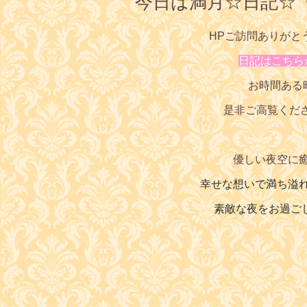
今日は満月☆日記☆
HPご訪問ありがと
日記はこちら
お時間ある
是非ご高覧くだ
優しい夜空に
幸せな想いで満ち溢
素敵な夜をお過ご