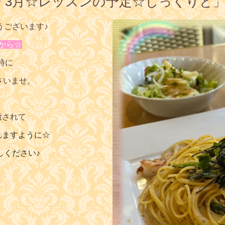
「3月☆レッスンの予定☆じっくりと
うございます♪
から☆
時に
さいませ。
癒されて
れますように☆
しください♪