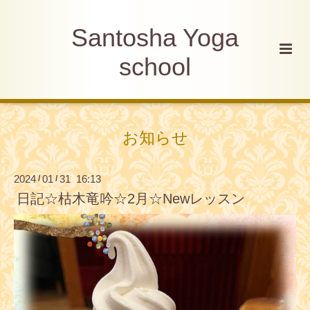
Santosha Yoga
school
お知らせ
2024
01
31 16:13
/
/
日記☆枯木竜吟☆2月☆Newレッスン