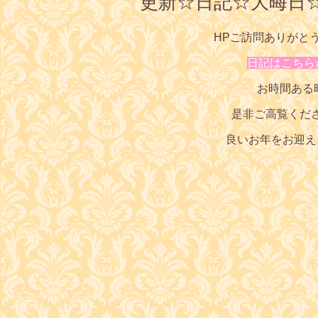
更新☆日記☆大晦日
HPご訪問ありがと
日記はこちら
お時間ある
是非ご高覧くだ
良いお年をお迎え