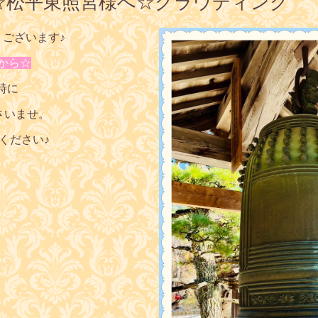
☆松平東照宮様へ☆グラウディング
うございます♪
から☆
時に
さいませ。
ください♪