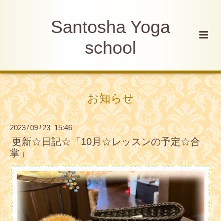
Santosha Yoga
school
お知らせ
2023
09
23 15:46
/
/
更新☆日記☆「10月☆レッスンの予定☆合
掌」