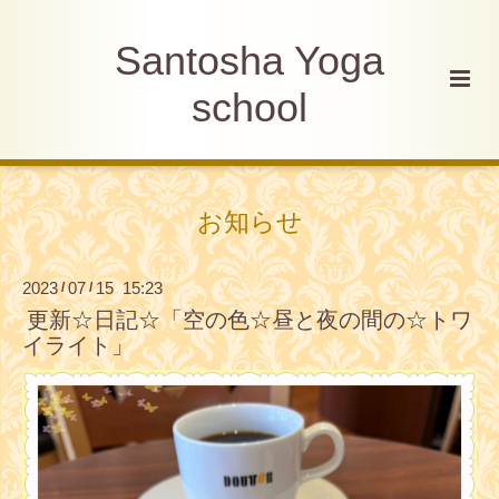
Santosha Yoga
school
お知らせ
2023
07
15 15:23
/
/
更新☆日記☆「空の色☆昼と夜の間の☆トワ
イライト」