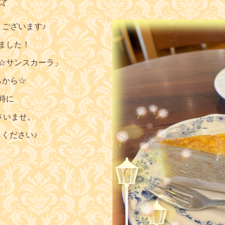
☆
うございます♪
ました！
☆サンスカーラ」
らから☆
時に
さいませ。
しください♪