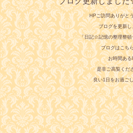
ブログ更新しました
HPご訪問ありがと
ブログを更新し
「
日記☆記憶の整理整頓
ブログはこち
お時間ある
是非ご高覧くだ
良い1日をお過ご