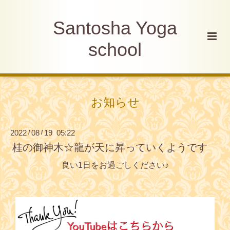
Santosha Yoga
school
お知らせ
2022
08
19 05:22
/
/
桂の御神木☆龍が天に昇っていくようです
良い1日をお過ごしください♪