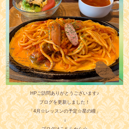
HPご訪問ありがとうございます♪
ブログを更新しました！
「4
月
☆レッスンの予定☆星の瞳」
↓
ブログはこちらから☆