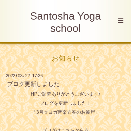
Santosha Yoga
school
お知らせ
2022
03
22 17:36
/
/
ブログ更新しました
HPご訪問ありがとうございます♪
ブログを更新しました！
「3月
☆ヨガ音楽☆春のお彼岸」
↓
ブログはこちらから☆