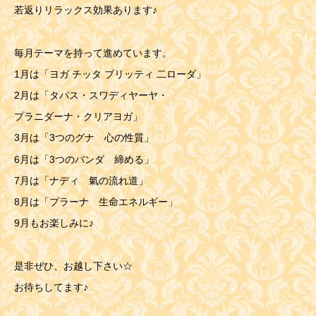
若返りリラックス効果あります♪
毎月テーマを持って進めています。
1月は「ヨガ チッタ ブリッティ 二ローダ」
2月は「タパス・スワディヤーヤ・
プラニダーナ・クリアヨガ」
3月は「3つのグナ 心の性質」
6月は「3つのバンダ 締める」
7月は「ナディ 氣の流れ道」
8月は「プラーナ 生命エネルギー」
9月もお楽しみに♪
是非ぜひ、お越し下さい☆
お待ちしてます♪