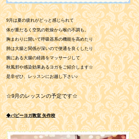
9月は夏の疲れがどっと感じられて
体が重だるく空気の乾燥から喉の不調も。
胸まわりに開いて呼吸器系の機能を高めたり
肺は大腸と関係が深いので便通を良くしたり
腕にある大腸の経路をマッサージして
秋風邪や感染効果あるヨガをご紹介します☆
是非ぜひ、レッスンにお越し下さい♪
☆9月のレッスンの予定です☆
◆パピーヨガ教室 矢作校