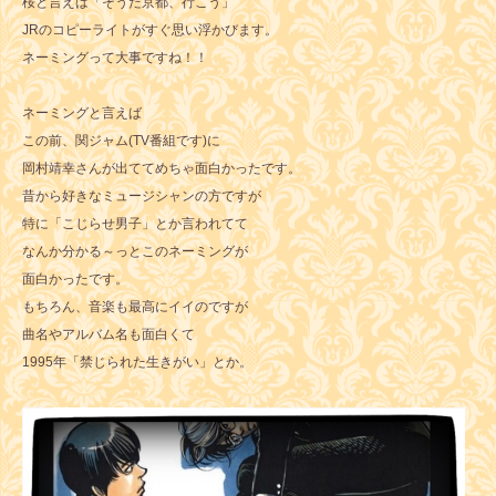
桜と言えば「そうだ京都、行こう」
JRのコピーライトがすぐ思い浮かびます。
ネーミングって大事ですね！！
ネーミングと言えば
この前、関ジャム(TV番組です)に
岡村靖幸さんが出ててめちゃ面白かったです。
昔から好きなミュージシャンの方ですが
特に「こじらせ男子」とか言われてて
なんか分かる～っとこのネーミングが
面白かったです。
もちろん、音楽も最高にイイのですが
曲名やアルバム名も面白くて
1995年「禁じられた生きがい」とか。