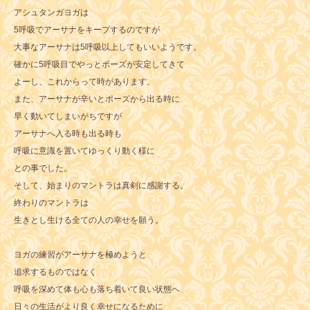
アシュタンガヨガは
5呼吸でアーサナをキープするのですが
大事なアーサナは5呼吸以上してもいいようです。
確かに5呼吸目でやっとポーズが安定してきて
よーし、これからって時があります。
また、アーサナが辛いとポーズから出る時に
早く動いてしまいがちですが
アーサナへ入る時も出る時も
呼吸に意識を置いてゆっくり動く様に
との事でした。
そして、始まりのマントラは真剣に感謝する。
終わりのマントラは
生きとし生ける全ての人の幸せを願う。
ヨガの練習がアーサナを極めようと
追求するものではなく
呼吸を深めて体も心も落ち着いて良い状態へ
日々の生活がより良く幸せになるために