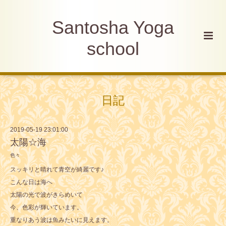
Santosha Yoga
school
日記
2019-05-19 23:01:00
太陽☆海
色々
スッキリと晴れて青空が綺麗です♪
こんな日は海へ
太陽の光で波がきらめいて
今、色彩が輝いています。
重なりあう波は魚みたいに見えます。