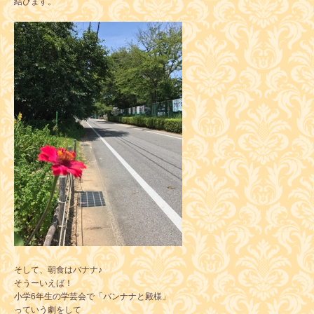
結びます。
そして、朝食はバナナ♪
そうーいえば！
小学6年生の学芸会で「バンナナと殿様」
っていう劇をして