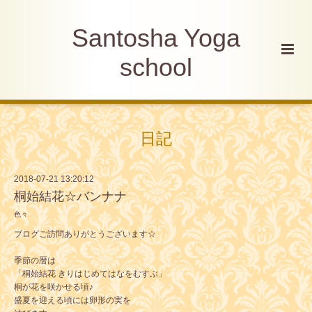
Santosha Yoga
school
日記
2018-07-21 13:20:12
桐始結花☆バンナナ
色々
ブログご訪問ありがとうございます☆
季節の暦は
「桐始結花 きりはじめてはなをむすぶ」
桐が花を咲かせる頃♪
盛夏を迎える頃には卵形の実を