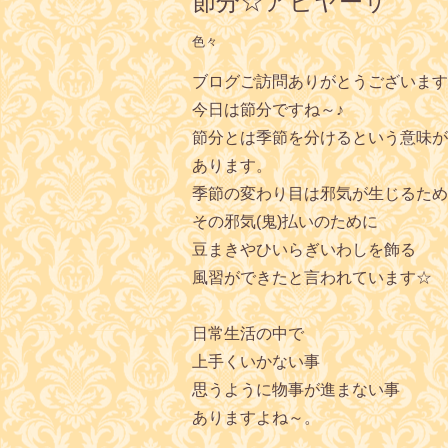
節分☆アビヤーサ
色々
ブログご訪問ありがとうございます
今日は節分ですね～♪
節分とは季節を分けるという意味が
あります。
季節の変わり目は邪気が生じるため
その邪気(鬼)払いのために
豆まきやひいらぎいわしを飾る
風習ができたと言われています☆
日常生活の中で
上手くいかない事
思うように物事が進まない事
ありますよね～。