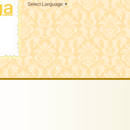
Select Language
▼