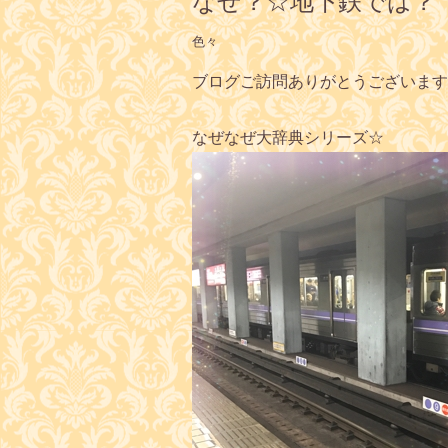
なぜ？☆地下鉄では？
色々
ブログご訪問ありがとうございます
なぜなぜ大辞典シリーズ☆