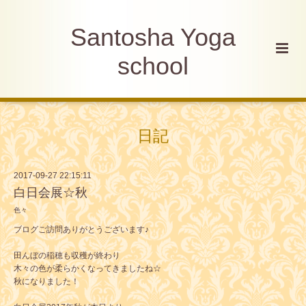
Santosha Yoga
school
日記
2017-09-27 22:15:11
白日会展☆秋
色々
ブログご訪問ありがとうございます♪
田んぼの稲穂も収穫が終わり
木々の色が柔らかくなってきましたね☆
秋になりました！