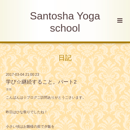
Santosha Yoga
school
日記
2017-03-04 21:00:23
学び☆継続すること。パート2
ヨガ
こんばんは☆ブログご訪問ありがとうごさいます。
昨日はひな祭りでしたね！
小さい頃はお雛様の前で夕飯を