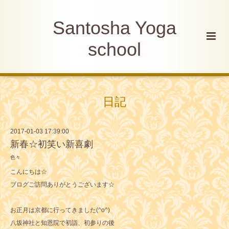
Santosha Yoga
school
日記
2017-01-03 17:39:00
新春☆初笑い新喜劇
色々
こんにちは☆
ブログご訪問ありがとうございます☆
お正月は京都に行ってきました(^o^)
八坂神社と知恩院で初詣、初参りの後