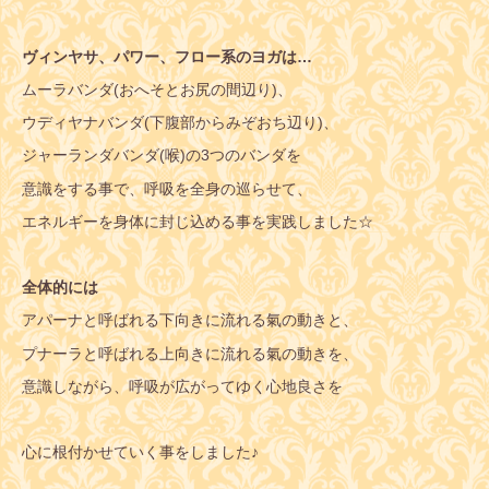
ヴィンヤサ、パワー、フロー系のヨガは…
ムーラバンダ(おへそとお尻の間辺り)、
ウディヤナバンダ(下腹部からみぞおち辺り)、
ジャーランダバンダ(喉)の3つのバンダを
意識をする事で、呼吸を全身の巡らせて、
エネルギーを身体に封じ込める事を実践しました☆
全体的には
アパーナと呼ばれる下向きに流れる氣の動きと、
プナーラと呼ばれる上向きに流れる氣の動きを、
意識しながら、呼吸が広がってゆく心地良さを
心に根付かせていく事をしました♪