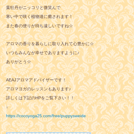
葉牡丹がニッコリと微笑んで
寒い中で咲く植物達に癒されます！
また春の便りが待ち遠しいですね☆
アロマの香りを暮らしに取り入れて心豊かに☆
いつもみんなが幸せでありますように♪
ありがとう☆
AEAJアロマアドバイザーです！
アロマヨガのレッスンもあります♪
詳しくは下記のHPをご覧下さい！！
↓
https://cocoyoga25.com/free/puppysweide