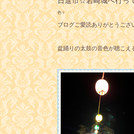
日進市☆岩崎城へ行っ
色々
ブログご愛読ありがとうござ
盆踊りの太鼓の音色が聴こえ