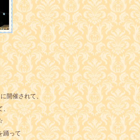
りに開催されて、
て、
☆
を踊って