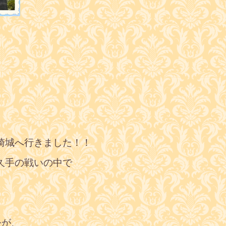
崎城へ行きました！！
久手の戦いの中で
公が、