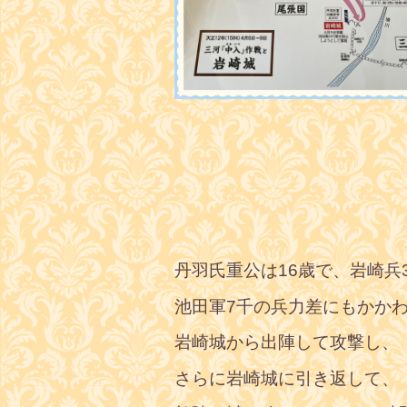
丹羽氏重公は16歳で、岩崎兵3
池田軍7千の兵力差にもかか
岩崎城から出陣して攻撃し、
さらに岩崎城に引き返して、