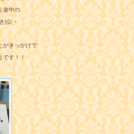
う途中の
き)公・
とがきっかけで
うです！！