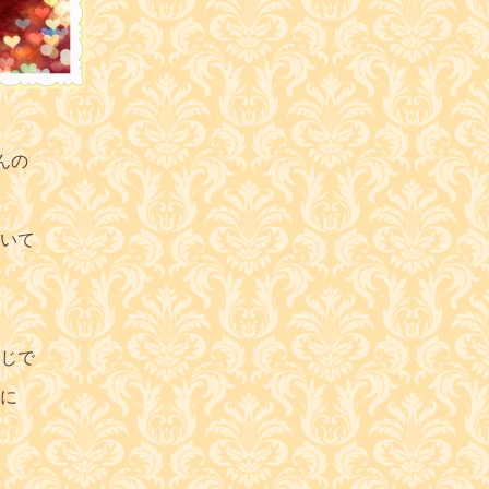
んの
いて
じで
に