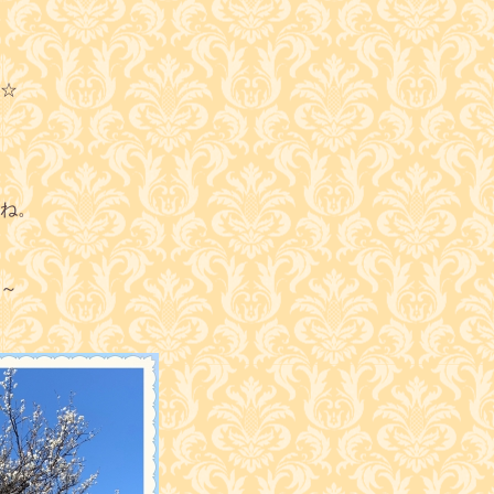
☆
ね。
～