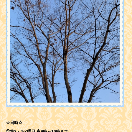
☆日時☆
①第2・4火曜日 夜9時～10時まで