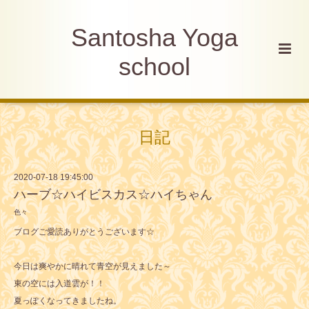
Santosha Yoga
school
日記
2020-07-18 19:45:00
ハーブ☆ハイビスカス☆ハイちゃん
色々
ブログご愛読ありがとうございます☆
今日は爽やかに晴れて青空が見えました～
東の空には入道雲が！！
夏っぽくなってきましたね。