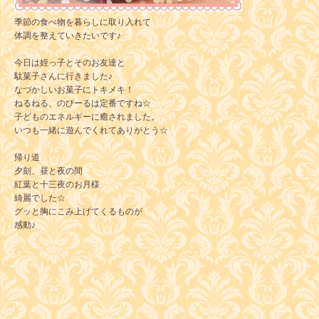
季節の食べ物を暮らしに取り入れて
体調を整えていきたいです♪
今日は姪っ子とそのお友達と
駄菓子さんに行きました♪
なづかしいお菓子にトキメキ！
ねるねる、のびーるは定番ですね☆
子どものエネルギーに癒されました。
いつも一緒に遊んでくれてありがとう☆
帰り道
夕刻、昼と夜の間
紅葉と十三夜のお月様
綺麗でした☆
グッと胸にこみ上げてくるものが
感動♪