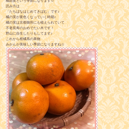
橘始黄という季節になります☆
読み方は
「たちばなはじめてきばむ」です♪
橘の実が黄色くなっていく時期♪
橘の実は京都御所にも植えられていて
不老長寿のおめでたい木です！
野山に自生したりもしてます♪
これから柑橘系の果物
みかんが美味しい季節になりますね☆