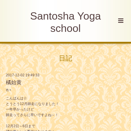
Santosha Yoga
school
日記
2017-12-02 19:49:33
橘始黄
色々
こんばんは☆
とうとう12月師走になりました！
一年早かったけど
師走ってさらに早いですよね～！
12月2日～6日まで