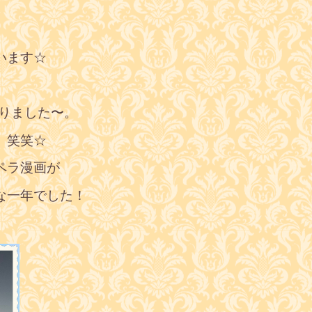
います☆
なりました〜。
、笑笑☆
ペラ漫画が
な一年でした！