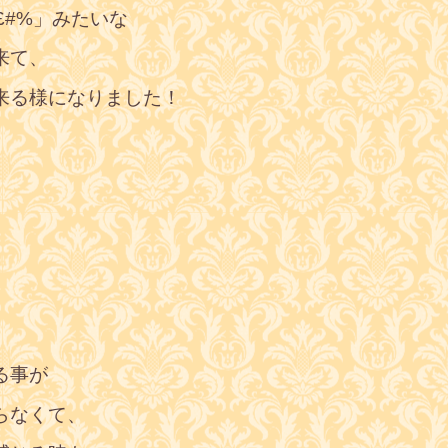
£#%」みたいな
来て、
来る様になりました！
、
、
、
る事が
らなくて、