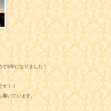
めて5年になりました！
、
です！！
も書いています。