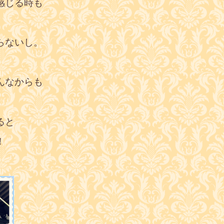
感じる時も
らないし。
んなからも
ると
！